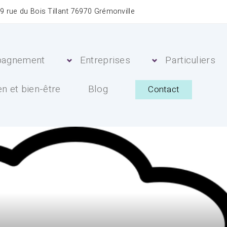
 rue du Bois Tillant 76970 Grémonville
pagnement
Entreprises
Particuliers
n et bien-être
Blog
Contact