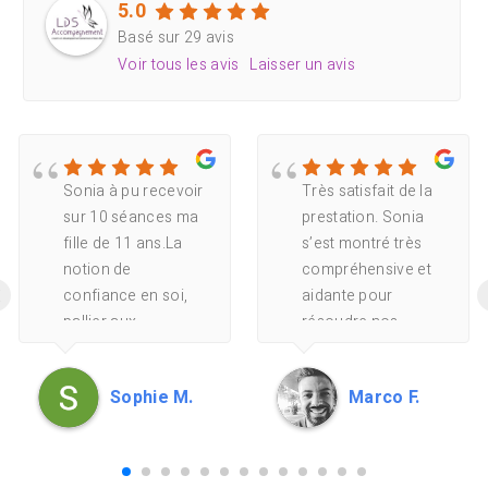
5.0
Basé sur 29 avis
Voir tous les avis
Laisser un avis
Sonia à pu recevoir
Très satisfait de la
sur 10 séances ma
prestation. Sonia
fille de 11 ans.La
s’est montré très
notion de
compréhensive et
‹
confiance en soi,
aidante pour
pallier aux
résoudre nos
angoisses, établir
problèmes de
de bonnes relations
communication
Sophie M.
Marco F.
avec ses
familiaux. Elle a
camarades étaient
proposé des
les objectifs.Ma fille
activités ludiques
a beaucoup
qui ont rendu la