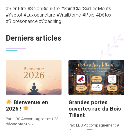
#BienÊtre #SalonBienÊtre #SaintClairSurLesMonts
#Yvetot #Luxopuncture #VitalDome #Psio #Détox
#Biorésonance #Coaching
Derniers articles
Grandes portes
Bienvenue en
ouvertes rue du Bois
2026 !
Tillant
Par:
LDS Accompagnement
23
décembre 2025
Par:
LDS Accompagnement
9